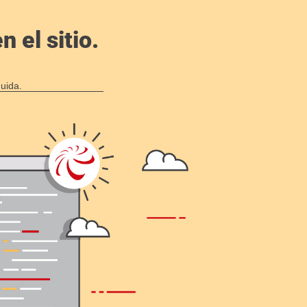
 el sitio.
uida.