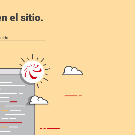
 el sitio.
uida.