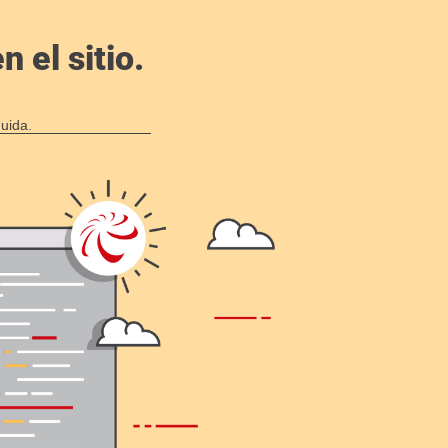
 el sitio.
uida.