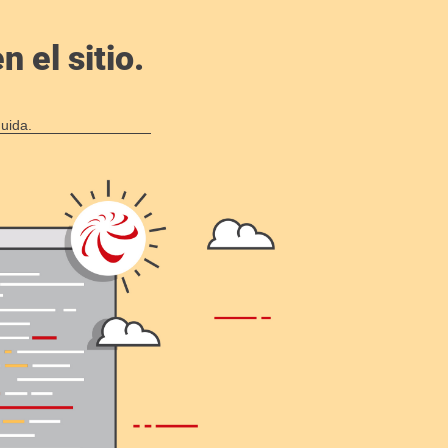
 el sitio.
uida.