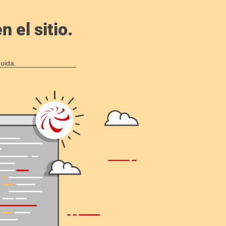
 el sitio.
uida.