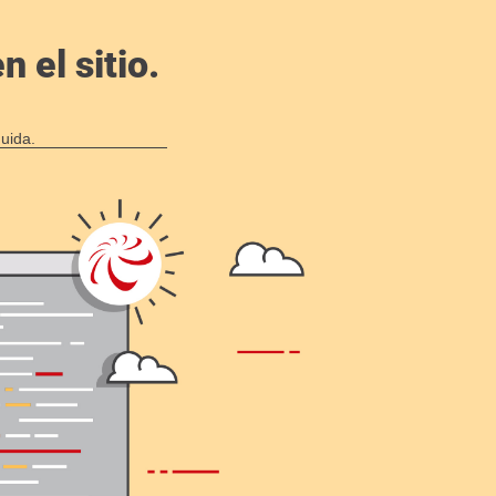
 el sitio.
uida.