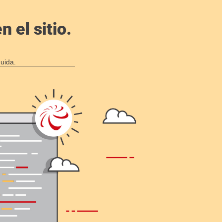
 el sitio.
uida.