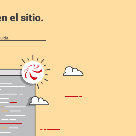
 el sitio.
uida.