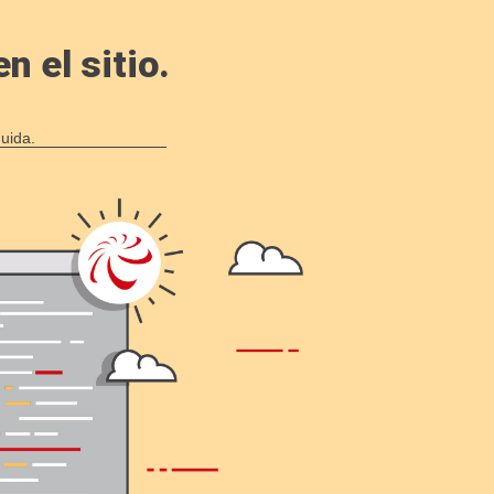
 el sitio.
uida.