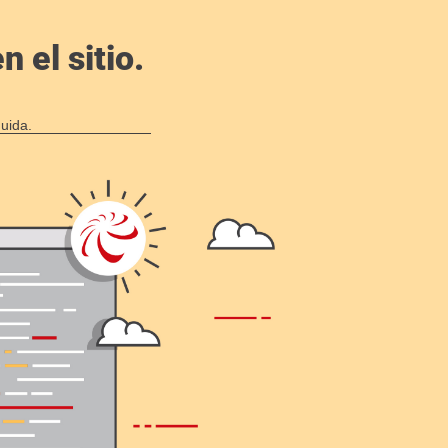
 el sitio.
uida.