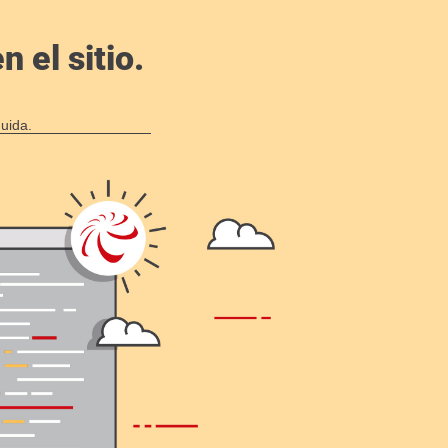
 el sitio.
uida.