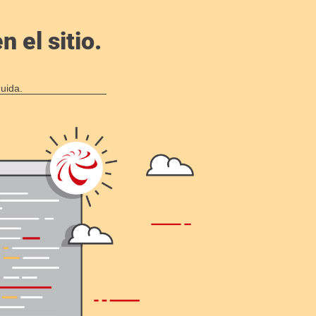
 el sitio.
uida.