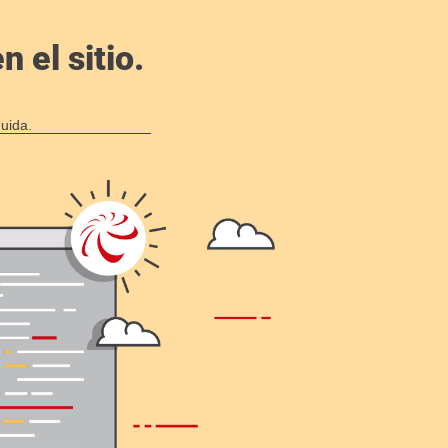
 el sitio.
uida.