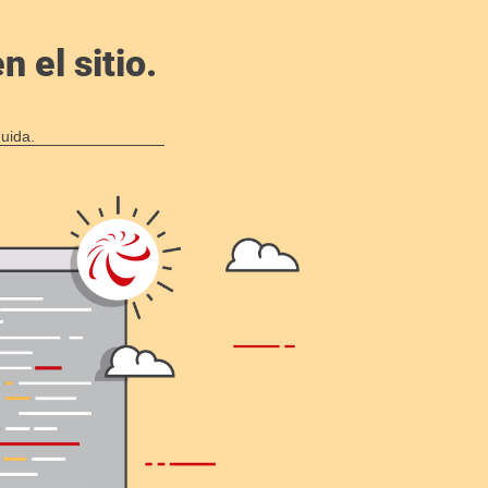
 el sitio.
uida.