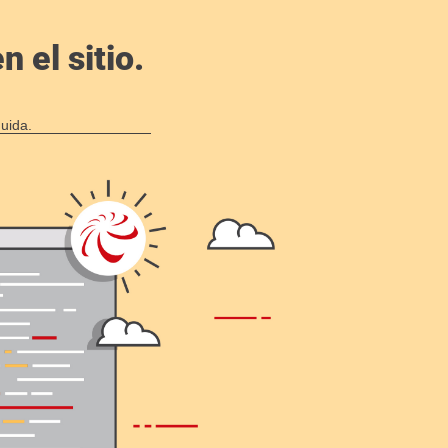
 el sitio.
uida.